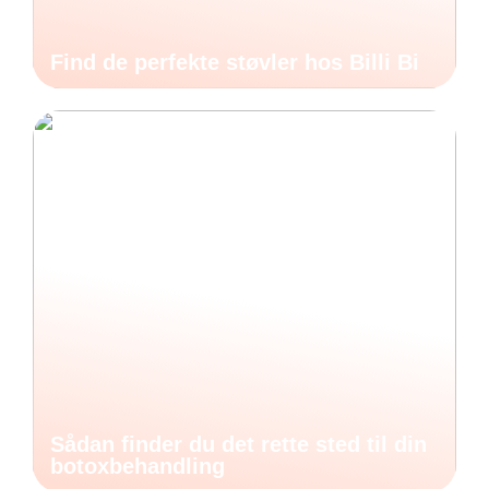
Find de perfekte støvler hos Billi Bi
Sådan finder du det rette sted til din
botoxbehandling