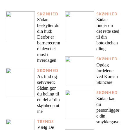
SKØNHED
SKØNHED
Sådan
Sådan
beskytter du
finder du
din hud:
det rette sted
Derfor er
til din
barrierecrem
botoxbehan
e blevet et
dling
must i
SKØNHED
hverdagen
Opdag
SKØNHED
fordelene
Ar, hud og
ved Korean
selvværd:
Skincare
Sådan gør
SKØNHED
du heling til
Sådan kan
en del af din
du
skønhedsrut
personliggør
ine
e din
TRENDS
smykkegave
Vælg De