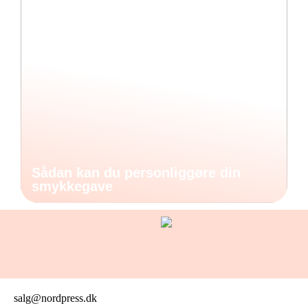
Sådan kan du personliggøre din
smykkegave
salg@nordpress.dk