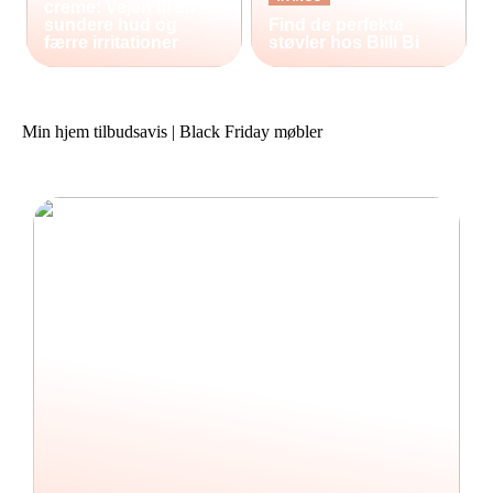
creme: Vejen til en
sundere hud og
Find de perfekte
færre irritationer
støvler hos Billi Bi
Min hjem tilbudsavis | Black Friday møbler