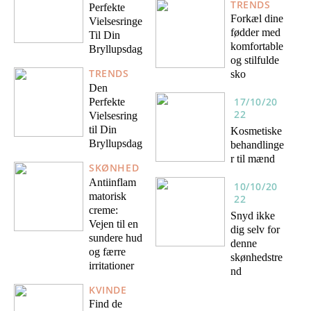
TRENDS
Perfekte
Forkæl dine
Vielsesringe
fødder med
Til Din
komfortable
Bryllupsdag
og stilfulde
TRENDS
sko
Den
17/10/20
Perfekte
22
Vielsesring
til Din
Kosmetiske
Bryllupsdag
behandlinge
r til mænd
SKØNHED
Antiinflam
10/10/20
matorisk
22
creme:
Snyd ikke
Vejen til en
dig selv for
sundere hud
denne
og færre
skønhedstre
irritationer
nd
KVINDE
Find de