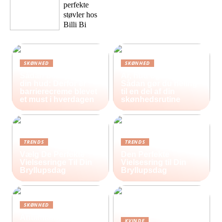
perfekte
støvler hos
Billi Bi
SKØNHED
SKØNHED
Sådan beskytter du
Ar, hud og selvværd:
din hud: Derfor er
Sådan gør du heling
barrierecreme blevet
til en del af din
et must i hverdagen
skønhedsrutine
TRENDS
TRENDS
Vælg De Perfekte
Den Perfekte
Vielsesringe Til Din
Vielsesring til Din
Bryllupsdag
Bryllupsdag
SKØNHED
Antiinflammatorisk
KVINDE