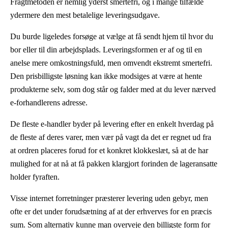
Fragtmetoden er nemlig yderst smertefri, og i mange tilfælde
ydermere den mest betalelige leveringsudgave.
Du burde ligeledes forsøge at vælge at få sendt hjem til hvor du
bor eller til din arbejdsplads. Leveringsformen er af og til en
anelse mere omkostningsfuld, men omvendt ekstremt smertefri.
Den prisbilligste løsning kan ikke modsiges at være at hente
produkterne selv, som dog står og falder med at du lever nærved
e-forhandlerens adresse.
De fleste e-handler byder på levering efter en enkelt hverdag på
de fleste af deres varer, men vær på vagt da det er regnet ud fra
at ordren placeres forud for et konkret klokkeslæt, så at de har
mulighed for at nå at få pakken klargjort forinden de lageransatte
holder fyraften.
Visse internet forretninger præsterer levering uden gebyr, men
ofte er det under forudsætning af at der erhverves for en præcis
sum. Som alternativ kunne man overveje den billigste form for