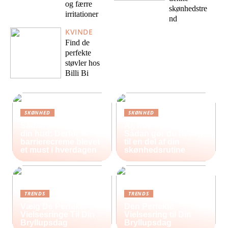
og færre
skønhedstre
irritationer
nd
KVINDE
Find de
perfekte
støvler hos
Billi Bi
SKØNHED
SKØNHED
Sådan beskytter du
Ar, hud og selvværd:
din hud: Derfor er
Sådan gør du heling
barrierecreme blevet
til en del af din
et must i hverdagen
skønhedsrutine
TRENDS
TRENDS
Vælg De Perfekte
Den Perfekte
Vielsesringe Til Din
Vielsesring til Din
Bryllupsdag
Bryllupsdag