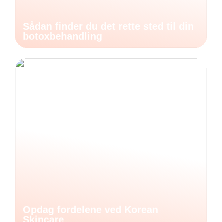
Sådan finder du det rette sted til din
botoxbehandling
Opdag fordelene ved Korean
Skincare