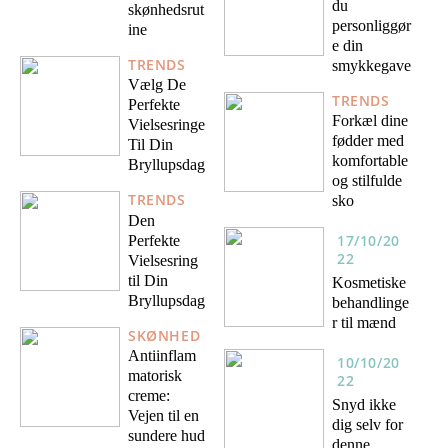
du
skønhedsrut
personliggør
ine
e din
TRENDS
smykkegave
Vælg De
TRENDS
Perfekte
Forkæl dine
Vielsesringe
fødder med
Til Din
komfortable
Bryllupsdag
og stilfulde
TRENDS
sko
Den
17/10/20
Perfekte
22
Vielsesring
til Din
Kosmetiske
Bryllupsdag
behandlinge
r til mænd
SKØNHED
Antiinflam
10/10/20
matorisk
22
creme:
Snyd ikke
Vejen til en
dig selv for
sundere hud
denne