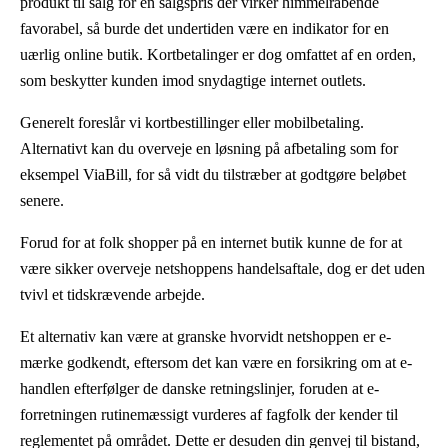
produkt til salg for en salgspris der virker himmelråbende
favorabel, så burde det undertiden være en indikator for en
uærlig online butik. Kortbetalinger er dog omfattet af en orden,
som beskytter kunden imod snydagtige internet outlets.
Generelt foreslår vi kortbestillinger eller mobilbetaling.
Alternativt kan du overveje en løsning på afbetaling som for
eksempel ViaBill, for så vidt du tilstræber at godtgøre beløbet
senere.
Forud for at folk shopper på en internet butik kunne de for at
være sikker overveje netshoppens handelsaftale, dog er det uden
tvivl et tidskrævende arbejde.
Et alternativ kan være at granske hvorvidt netshoppen er e-
mærke godkendt, eftersom det kan være en forsikring om at e-
handlen efterfølger de danske retningslinjer, foruden at e-
forretningen rutinemæssigt vurderes af fagfolk der kender til
reglementet på området. Dette er desuden din genvej til bistand,