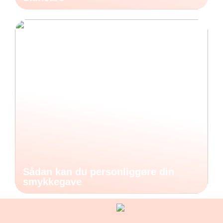
Sådan kan du personliggøre din
smykkegave