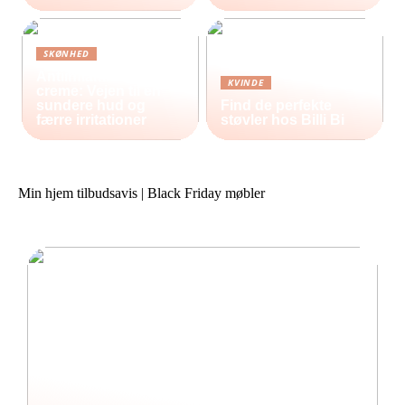
SKØNHED
Antiinflammatorisk
KVINDE
creme: Vejen til en
sundere hud og
Find de perfekte
færre irritationer
støvler hos Billi Bi
Min hjem tilbudsavis | Black Friday møbler