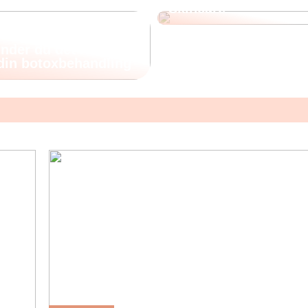
Skincare
nder du det rette
 din botoxbehandling