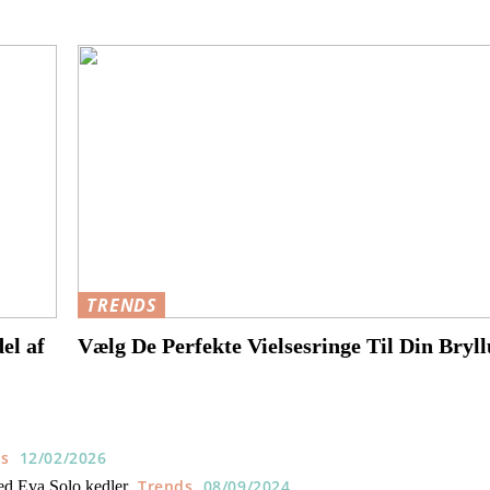
TRENDS
el af
Vælg De Perfekte Vielsesringe Til Din Bryl
ds
12/02/2026
Trends
08/09/2024
ed Eva Solo kedler