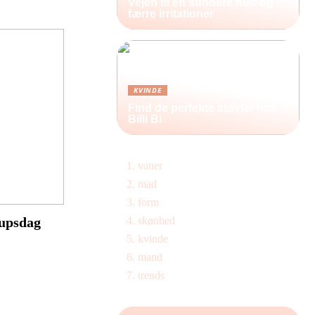
Vejen til en sundere hud og
færre irritationer
KVINDE
Find de perfekte støvler hos
Billi Bi
vaner
mad
form
lupsdag
skønhed
kvinde
mand
trends