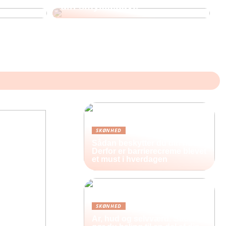
din smykkegave
SKØNHED
Sådan beskytter du din hud:
Derfor er barrierecreme blevet
et must i hverdagen
SKØNHED
Ar, hud og selvværd: Sådan