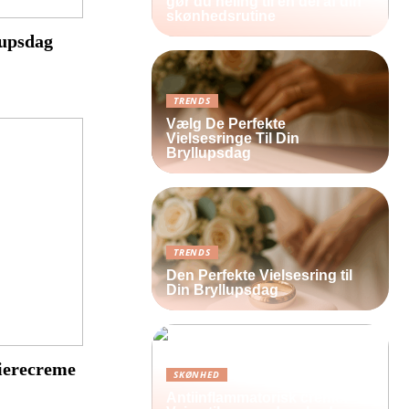
gør du heling til en del af din
skønhedsrutine
lupsdag
TRENDS
Vælg De Perfekte
Vielsesringe Til Din
Bryllupsdag
TRENDS
Den Perfekte Vielsesring til
Din Bryllupsdag
rierecreme
SKØNHED
Antiinflammatorisk creme: