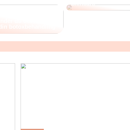
Skincare
nder du det rette
 din botoxbehandling