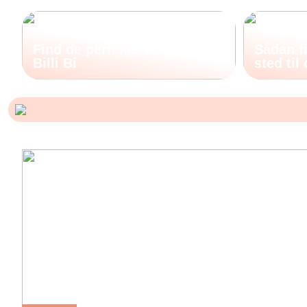
Find de perfekte støvler hos
Sådan fi
Billi Bi
sted til