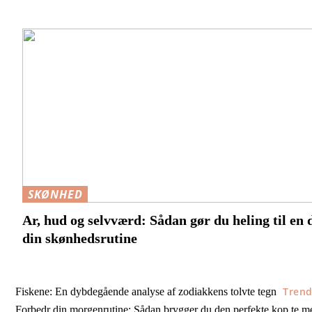
SKØNHED
Ar, hud og selvværd: Sådan gør du heling til en d
din skønhedsrutine
Tren
Fiskene: En dybdegående analyse af zodiakkens tolvte tegn
Forbedr din morgenrutine: Sådan brygger du den perfekte kop te m