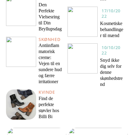
Den
17/10/20
Perfekte
22
Vielsesring
til Din
Kosmetiske
Bryllupsdag
behandlinge
r til mænd
SKØNHED
Antiinflam
10/10/20
matorisk
22
creme:
Snyd ikke
Vejen til en
dig selv for
sundere hud
denne
og færre
skønhedstre
irritationer
nd
KVINDE
Find de
perfekte
støvler hos
Billi Bi