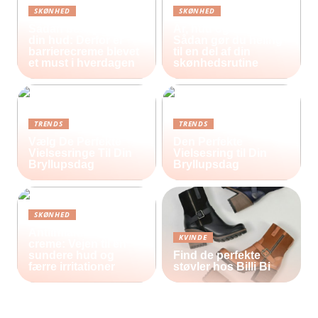
SKØNHED
SKØNHED
Sådan beskytter du
Ar, hud og selvværd:
din hud: Derfor er
Sådan gør du heling
barrierecreme blevet
til en del af din
et must i hverdagen
skønhedsrutine
TRENDS
TRENDS
Vælg De Perfekte
Den Perfekte
Vielsesringe Til Din
Vielsesring til Din
Bryllupsdag
Bryllupsdag
SKØNHED
Antiinflammatorisk
KVINDE
creme: Vejen til en
sundere hud og
Find de perfekte
færre irritationer
støvler hos Billi Bi