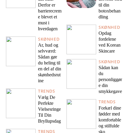
Derfor er
til din
barrierecrem
botoxbehan
e blevet et
dling
must i
SKØNHED
hverdagen
Opdag
SKØNHED
fordelene
Ar, hud og
ved Korean
selvværd:
Skincare
Sådan gør
SKØNHED
du heling til
Sådan kan
en del af din
du
skønhedsrut
personliggør
ine
e din
TRENDS
smykkegave
Vælg De
TRENDS
Perfekte
Forkæl dine
Vielsesringe
fødder med
Til Din
komfortable
Bryllupsdag
og stilfulde
TRENDS
sko