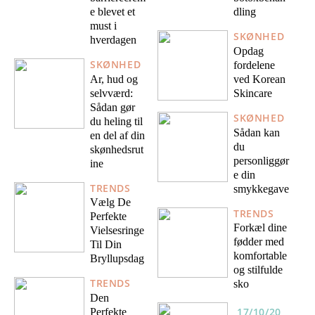
e blevet et
dling
must i
SKØNHED
hverdagen
Opdag
SKØNHED
fordelene
Ar, hud og
ved Korean
selvværd:
Skincare
Sådan gør
SKØNHED
du heling til
Sådan kan
en del af din
du
skønhedsrut
personliggør
ine
e din
TRENDS
smykkegave
Vælg De
TRENDS
Perfekte
Forkæl dine
Vielsesringe
fødder med
Til Din
komfortable
Bryllupsdag
og stilfulde
TRENDS
sko
Den
17/10/20
Perfekte