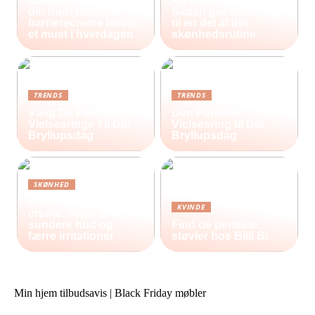
Sådan beskytter du
Ar, hud og selvværd:
din hud: Derfor er
Sådan gør du heling
barrierecreme blevet
til en del af din
et must i hverdagen
skønhedsrutine
TRENDS
TRENDS
Vælg De Perfekte
Den Perfekte
Vielsesringe Til Din
Vielsesring til Din
Bryllupsdag
Bryllupsdag
SKØNHED
Antiinflammatorisk
KVINDE
creme: Vejen til en
sundere hud og
Find de perfekte
færre irritationer
støvler hos Billi Bi
Min hjem tilbudsavis | Black Friday møbler