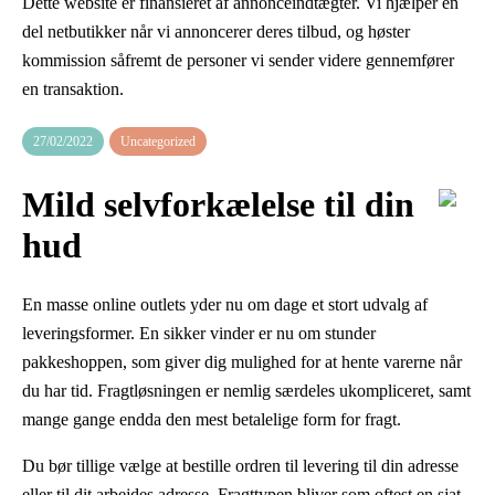
Dette website er finansieret af annonceindtægter. Vi hjælper en
del netbutikker når vi annoncerer deres tilbud, og høster
kommission såfremt de personer vi sender videre gennemfører
en transaktion.
27/02/2022
Uncategorized
Mild selvforkælelse til din
hud
En masse online outlets yder nu om dage et stort udvalg af
leveringsformer. En sikker vinder er nu om stunder
pakkeshoppen, som giver dig mulighed for at hente varerne når
du har tid. Fragtløsningen er nemlig særdeles ukompliceret, samt
mange gange endda den mest betalelige form for fragt.
Du bør tillige vælge at bestille ordren til levering til din adresse
eller til dit arbejdes adresse. Fragttypen bliver som oftest en sjat