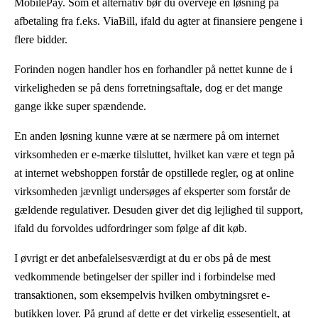
MobilePay. Som et alternativ bør du overveje en løsning på
afbetaling fra f.eks. ViaBill, ifald du agter at finansiere pengene i
flere bidder.
Forinden nogen handler hos en forhandler på nettet kunne de i
virkeligheden se på dens forretningsaftale, dog er det mange
gange ikke super spændende.
En anden løsning kunne være at se nærmere på om internet
virksomheden er e-mærke tilsluttet, hvilket kan være et tegn på
at internet webshoppen forstår de opstillede regler, og at online
virksomheden jævnligt undersøges af eksperter som forstår de
gældende regulativer. Desuden giver det dig lejlighed til support,
ifald du forvoldes udfordringer som følge af dit køb.
I øvrigt er det anbefalelsesværdigt at du er obs på de mest
vedkommende betingelser der spiller ind i forbindelse med
transaktionen, som eksempelvis hvilken ombytningsret e-
butikken lover. På grund af dette er det virkelig essesentielt, at