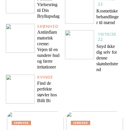
22
Vielsesring
til Din
Kosmetiske
Bryllupsdag
behandlinge
r til mænd
SKØNHED
Antiinflam
10/10/20
matorisk
22
creme:
Snyd ikke
Vejen til en
dig selv for
sundere hud
denne
og færre
skønhedstre
irritationer
nd
KVINDE
Find de
perfekte
støvler hos
Billi Bi
SKØNHED
SKØNHED