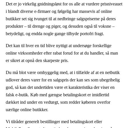
Det er jo virkelig gnidningsløst for os alle at vurdere prisniveauet
i blandt diverse e-firmaer og følgelig har massevis af online
butikker set sig tvunget til at nedbringe salgspriserne på deres
produkter – til drenge og piger, og desuden også til voksne –
betydeligt, og endda nogle gange tilbyde portofri fragt.
Det kan til hver en tid blive nyttigt at undersøge forskellige
online virksomheder efter rabat forud for at du handler, så man
er sikret at opnå den skarpeste pris.
Du må blot være omhyggelig med, at i tilfælde af at en netbutik
udlover deres varer for en salgspris der kan ses som ubegribelig
god, så kan det undertiden være et karakteristika der viser en
falsk e-butik. Køb med gængse betalingskort er imidlertid
dækket ind under en vedtægt, som redder køberen overfor
uærlige online butikker.
Vi tilråder generelt bestillinger med betalingskort eller