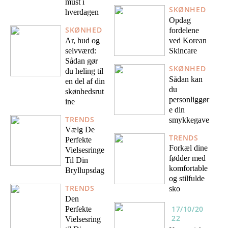
must i
SKØNHED
hverdagen
Opdag
SKØNHED
fordelene
Ar, hud og
ved Korean
selvværd:
Skincare
Sådan gør
SKØNHED
du heling til
Sådan kan
en del af din
du
skønhedsrut
personliggør
ine
e din
TRENDS
smykkegave
Vælg De
TRENDS
Perfekte
Forkæl dine
Vielsesringe
fødder med
Til Din
komfortable
Bryllupsdag
og stilfulde
TRENDS
sko
Den
17/10/20
Perfekte
22
Vielsesring