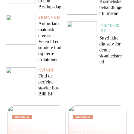
til Din
Kosmetiske
Bryllupsdag
behandlinge
r til mænd
SKØNHED
Antiinflam
10/10/20
matorisk
22
creme:
Snyd ikke
Vejen til en
dig selv for
sundere hud
denne
og færre
skønhedstre
irritationer
nd
KVINDE
Find de
perfekte
støvler hos
Billi Bi
SKØNHED
SKØNHED
Sådan beskytter du
Ar, hud og selvværd:
din hud: Derfor er
Sådan gør du heling