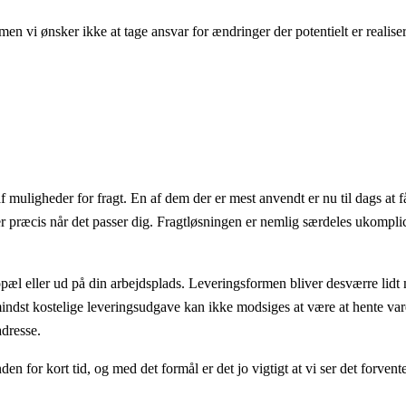
n vi ønsker ikke at tage ansvar for ændringer der potentielt er realisere
 muligheder for fragt. En af dem der er mest anvendt er nu til dags at få 
er præcis når det passer dig. Fragtløsningen er nemlig særdeles ukomplic
opæl eller ud på din arbejdsplads. Leveringsformen bliver desværre lidt
dst kostelige leveringsudgave kan ikke modsiges at være at hente var
adresse.
den for kort tid, og med det formål er det jo vigtigt at vi ser det forvent