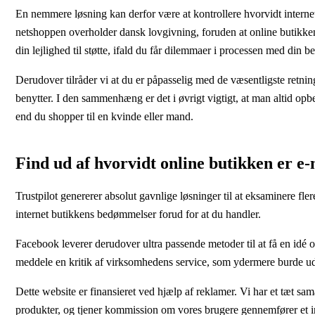
En nemmere løsning kan derfor være at kontrollere hvorvidt internet f
netshoppen overholder dansk lovgivning, foruden at online butikken
din lejlighed til støtte, ifald du får dilemmaer i processen med din bes
Derudover tilråder vi at du er påpasselig med de væsentligste retning
benytter. I den sammenhæng er det i øvrigt vigtigt, at man altid op
end du shopper til en kvinde eller mand.
Find ud af hvorvidt online butikken er 
Trustpilot genererer absolut gavnlige løsninger til at eksaminere fle
internet butikkens bedømmelser forud for at du handler.
Facebook leverer derudover ultra passende metoder til at få en id
meddele en kritik af virksomhedens service, som ydermere burde udn
Dette website er finansieret ved hjælp af reklamer. Vi har et tæt sa
produkter, og tjener kommission om vores brugere gennemfører et 