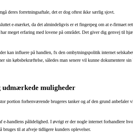
deres forretningsaftale, det er dog oftest ikke særlig sjovt.
ttet e-mærket, da det almindeligvis er et fingerpeg om at e-firmaet rett
r har meget erfaring med lovene på området. Det giver dig genvej til hj
er kan influere på handlen, fx den ombytningspolitik internet selskabet 
mer sin købsbekræftelse, således man senere vil kunne dokumentere sin 
ng udmærkede muligheder
n stor portion forhenværende brugeres tanker og af den grund anbefaler vi
f e-handlens pålidelighed. I øvrigt er der nogle internet forhandlere hv
ruges til at afveje tidligere kunders oplevelser.