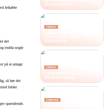
gør du heling til en del af din
skønhedsrutine
est letkøbte
TRENDS
Vælg De Perfekte
Vielsesringe Til Din
Bryllupsdag
et det
, og endda nogle
er på at antage
TRENDS
Den Perfekte Vielsesring til
Din Bryllupsdag
ig, så bør det
 imod falske
SKØNHED
super spændende.
Antiinflammatorisk creme: