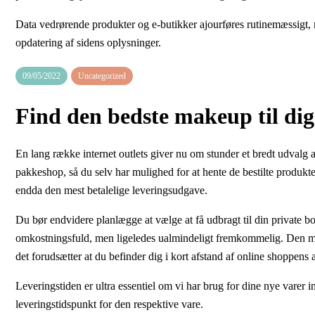
Data vedrørende produkter og e-butikker ajourføres rutinemæssigt, me
opdatering af sidens oplysninger.
09/05/2022
Uncategorized
Find den bedste makeup til dig
En lang række internet outlets giver nu om stunder et bredt udvalg af
pakkeshop, så du selv har mulighed for at hente de bestilte produkt
endda den mest betalelige leveringsudgave.
Du bør endvidere planlægge at vælge at få udbragt til din private b
omkostningsfuld, men ligeledes ualmindeligt fremkommelig. Den min
det forudsætter at du befinder dig i kort afstand af online shoppens 
Leveringstiden er ultra essentiel om vi har brug for dine nye varer in
leveringstidspunkt for den respektive vare.