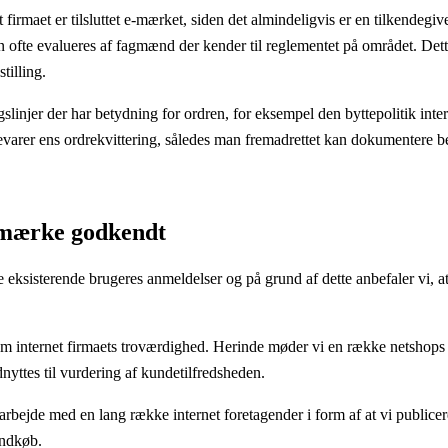
irmaet er tilsluttet e-mærket, siden det almindeligvis er en tilkendegive
 ofte evalueres af fagmænd der kender til reglementet på området. Det
tilling.
slinjer der har betydning for ordren, for eksempel den byttepolitik inter
bevarer ens ordrekvittering, således man fremadrettet kan dokumentere be
e-mærke godkendt
re eksisterende brugeres anmeldelser og på grund af dette anbefaler vi, a
é om internet firmaets troværdighed. Herinde møder vi en række netshop
yttes til vurdering af kundetilfredsheden.
marbejde med en lang række internet foretagender i form af at vi publicer
indkøb.