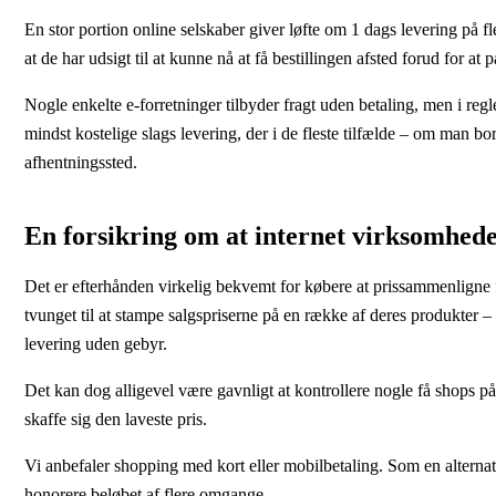
En stor portion online selskaber giver løfte om 1 dags levering på fl
at de har udsigt til at kunne nå at få bestillingen afsted forud for 
Nogle enkelte e-forretninger tilbyder fragt uden betaling, men i reg
mindst kostelige slags levering, der i de fleste tilfælde – om man bo
afhentningssted.
En forsikring om at internet virksomheden
Det er efterhånden virkelig bekvemt for købere at prissammenligne fr
tvunget til at stampe salgspriserne på en række af deres produkter – 
levering uden gebyr.
Det kan dog alligevel være gavnligt at kontrollere nogle få shops på
skaffe sig den laveste pris.
Vi anbefaler shopping med kort eller mobilbetaling. Som en alternat
honorere beløbet af flere omgange.