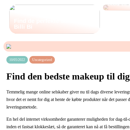
sted til
Find de perfekte støvler hos
Billi Bi
10/05/2022
Uncategorized
Find den bedste makeup til dig
Temmelig mange online selskaber giver nu til dags diverse leveringst
hvor det er nemt for dig at hente de købte produkter når det passer 
leveringsmetode.
En hel del internet virksomheder garanterer muligheden for dag-til-d
inden et fastsat klokkeslæt, så de garanteret kan nå at få bestillinge