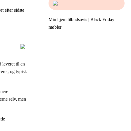
t efter sidste
Min hjem tilbudsavis | Black Friday
møbler
leveret til en
eret, og typisk
 mere
erne selv, men
ede