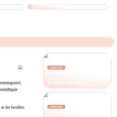
din smykkegave
SKØNHED
Sådan beskytter du din hud:
Derfor er barrierecreme blevet
et must i hverdagen
hentningssted,
isbilligste
SKØNHED
t der bestilles
Ar, hud og selvværd: Sådan