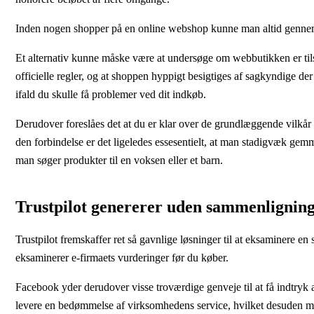
Inden nogen shopper på en online webshop kunne man altid gennemgå 
Et alternativ kunne måske være at undersøge om webbutikken er tilslu
officielle regler, og at shoppen hyppigt besigtiges af sagkyndige de
ifald du skulle få problemer ved dit indkøb.
Derudover foreslåes det at du er klar over de grundlæggende vilkår d
den forbindelse er det ligeledes essesentielt, at man stadigvæk gem
man søger produkter til en voksen eller et barn.
Trustpilot genererer uden sammenligni
Trustpilot fremskaffer ret så gavnlige løsninger til at eksaminere e
eksaminerer e-firmaets vurderinger før du køber.
Facebook yder derudover visse troværdige genveje til at få indtryk a
levere en bedømmelse af virksomhedens service, hvilket desuden må b