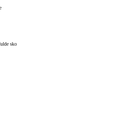
e
fulde sko