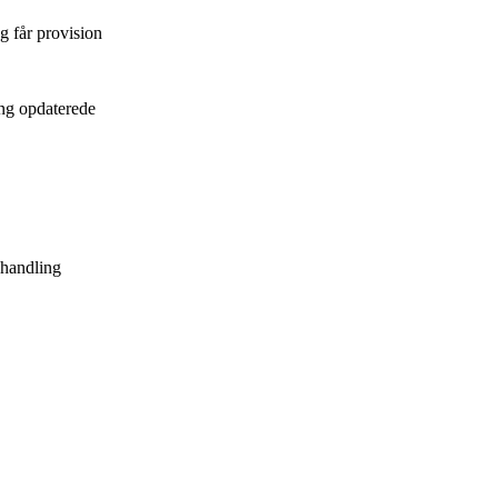
g får provision
ang opdaterede
ehandling