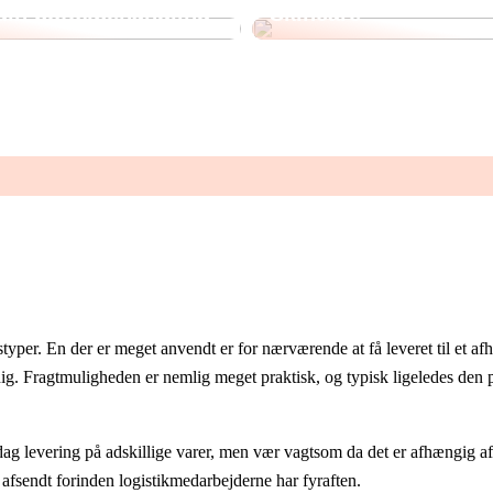
 din botoxbehandling
Skincare
yper. En der er meget anvendt er for nærværende at få leveret til et af
dig. Fragtmuligheden er nemlig meget praktisk, og typisk ligeledes den pr
ag levering på adskillige varer, men vær vagtsom da det er afhængig af a
n afsendt forinden logistikmedarbejderne har fyraften.