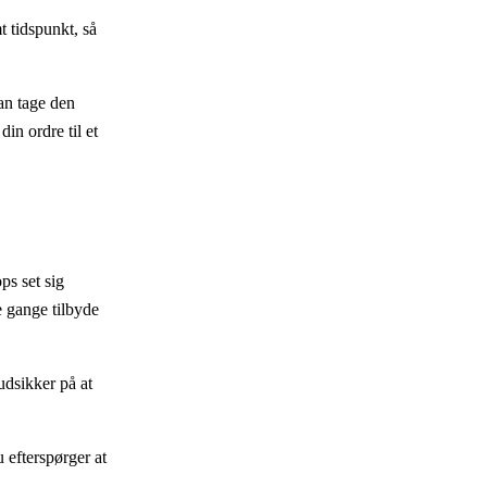
t tidspunkt, så
man tage den
in ordre til et
ps set sig
e gange tilbyde
udsikker på at
 efterspørger at