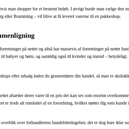
 hvis man shopper for et bestemt beløb. I øvrigt burde man vælge den m
rg eller Bramming – vil blive at få leveret varerne til en pakkeshop.
ammenligning
forretninger på nettet og altså har massevis af forretninger på nettet fund
 til babyer og børn, og samtidig også til kvinder og mænd – betydeligt
 shops efter udsalg inden du gennemfører din handel, så man er skråsikk
tet afsætter deres varer til en pris der kan ses som enormt overkommel
 er trods alt omsluttet af en forordning, hvilket støtter dig som kunde
få overblik over forhandlerens handelsbetingelser, det er dog bare ikke 