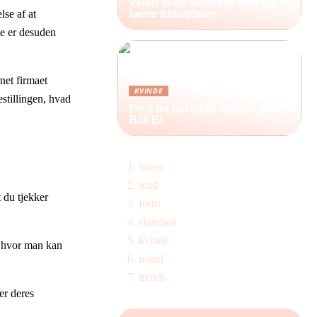
Vejen til en sundere hud og
lse af at
færre irritationer
te er desuden
net firmaet
KVINDE
stillingen, hvad
Find de perfekte støvler hos
Billi Bi
vaner
mad
t du tjekker
form
skønhed
kvinde
s hvor man kan
mand
trends
er deres