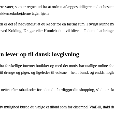
ere varer, som er regnet ud fra at ordren aflægges tidligere end et bestem
at pakkemedarbejderne tager hjem.
len er det så nødvendigt at du køber for en fastsat sum. I øvrigt kunne 
r ved Kolding, Dragør eller Humlebæk – vil blive at få dem til at bringe d
 lever op til dansk lovgivning
a forskellige internet butikker og med det motiv har utallige online sho
til drenge og piger, og ligeledes til voksne – helt i bund, og endda nogl
 nettet efter rabatkoder forinden du færdiggør din shopping, så du er sk
iv mulighed burde du vælge et tilbud som for eksempel ViaBill, ifald du