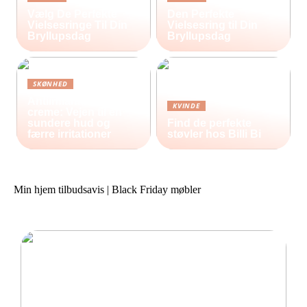
Vælg De Perfekte
Den Perfekte
Vielsesringe Til Din
Vielsesring til Din
Bryllupsdag
Bryllupsdag
SKØNHED
Antiinflammatorisk
KVINDE
creme: Vejen til en
sundere hud og
Find de perfekte
færre irritationer
støvler hos Billi Bi
Min hjem tilbudsavis | Black Friday møbler