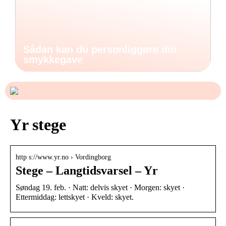
Sådan kan du personliggøre din
smykkegave
Yr stege
http s://www.yr.no › Vordingborg
Stege – Langtidsvarsel – Yr
Søndag 19. feb. · Natt: delvis skyet · Morgen: skyet ·
Ettermiddag: lettskyet · Kveld: skyet.