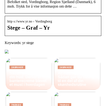
Befolket sted, Vordingborg, Region Sjælland (Danmark), 6
moh. Trykk for å vise informasjon om dette …
http s://www.yr.no › Vordingborg
Stege – Graf – Yr
Keywords: yr stege
SKØNHED
SKØNHED
Sådan beskytter du
Ar, hud og selvværd:
din hud: Derfor er
Sådan gør du heling
barrierecreme blevet
til en del af din
et must i hverdagen
skønhedsrutine
TRENDS
TRENDS