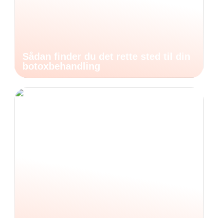
Sådan finder du det rette sted til din
botoxbehandling