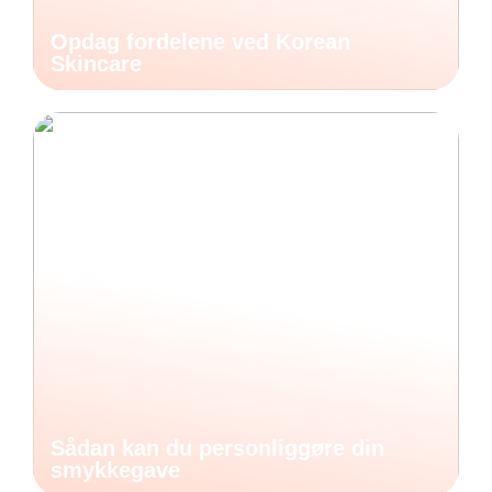
Opdag fordelene ved Korean
Skincare
Sådan kan du personliggøre din
smykkegave