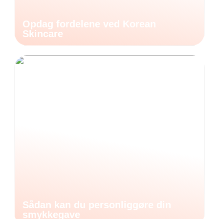
Opdag fordelene ved Korean
Skincare
Sådan kan du personliggøre din
smykkegave