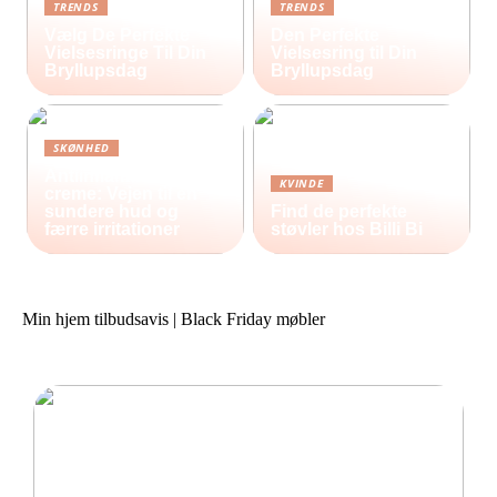
TRENDS
TRENDS
Vælg De Perfekte
Den Perfekte
Vielsesringe Til Din
Vielsesring til Din
Bryllupsdag
Bryllupsdag
SKØNHED
Antiinflammatorisk
KVINDE
creme: Vejen til en
sundere hud og
Find de perfekte
færre irritationer
støvler hos Billi Bi
Min hjem tilbudsavis | Black Friday møbler