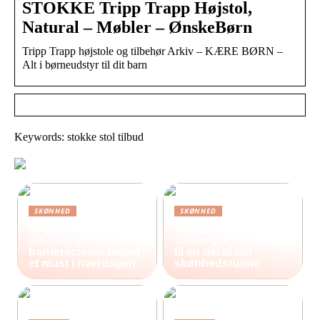
STOKKE Tripp Trapp Højstol,
Natural – Møbler – ØnskeBørn
Tripp Trapp højstole og tilbehør Arkiv – KÆRE BØRN –
Alt i børneudstyr til dit barn
Keywords: stokke stol tilbud
SKØNHED
SKØNHED
Sådan beskytter du
Ar, hud og selvværd:
din hud: Derfor er
Sådan gør du heling
barrierecreme blevet
til en del af din
et must i hverdagen
skønhedsrutine