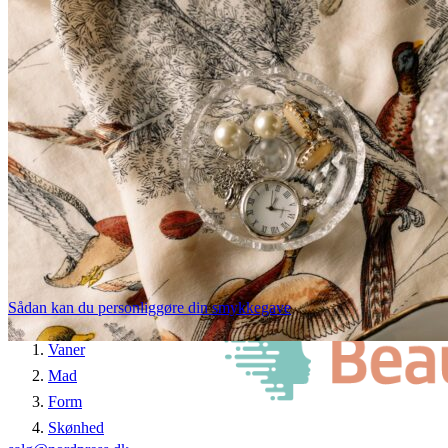
Sådan kan du personliggøre din smykkegave
Vaner
Mad
Form
Skønhed