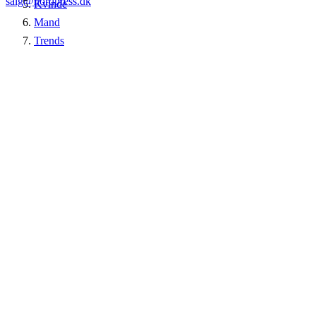
salg@nordpress.dk
Kvinde
Mand
Trends