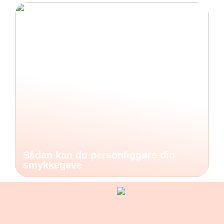
Sådan kan du personliggøre din
smykkegave