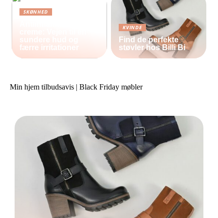
SKØNHED
Antiinflammatorisk
KVINDE
creme: Vejen til en
sundere hud og
Find de perfekte
færre irritationer
støvler hos Billi Bi
Min hjem tilbudsavis | Black Friday møbler