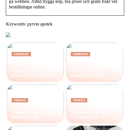
på webben. Alltid trygga köp, bra priser och gratis frakt vid
beställningar online.
Keywords: pyrvin apotek
SKØNHED
SKØNHED
Sådan beskytter du
Ar, hud og selvværd:
din hud: Derfor er
Sådan gør du heling
barrierecreme blevet
til en del af din
et must i hverdagen
skønhedsrutine
TRENDS
TRENDS
Vælg De Perfekte
Den Perfekte
Vielsesringe Til Din
Vielsesring til Din
Bryllupsdag
Bryllupsdag