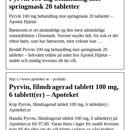
springmask 20 tabletter
Pyrvin 100 mg behandling mot springmask 20 tabletter –
Apotek Hjärtat
Børneorm er ret almindeligt og den mest almindelige
ormeinfektion i Danmark. Navnet snyder lidt, for nok er det
oftest børn, som har børneorm, men voksne kan …
Beställ Pyrvin 100 mg behandling mot springmask 20
tabletter – bekvämt online på nätet hos Apotek Hjärtat –
snabb och smidig leverans dit du vill.
http s://www.apoteket.se › produkt
Pyrvin, filmdragerad tablett 100 mg,
6 tablett(er) – Apoteket
Köp Pyrvin, filmdragerad tablett 100 mg, 6 tablett(er) |
Apoteket.se
Handla Pyrvin, filmdragerad tablett 100 mg, 6 tablett(er) på
Apoteket.se för 97,00. Varan finns i lager för snabb leverans
hem till dig eller om du vill hämta i någon av våra butiker.