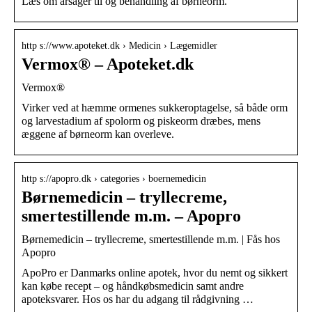
Læs om årsager til og behandling af børneorm.
http s://www.apoteket.dk › Medicin › Lægemidler
Vermox® – Apoteket.dk
Vermox®
Virker ved at hæmme ormenes sukkeroptagelse, så både orm
og larvestadium af spolorm og piskeorm dræbes, mens
æggene af børneorm kan overleve.
http s://apopro.dk › categories › boernemedicin
Børnemedicin – tryllecreme,
smertestillende m.m. – Apopro
Børnemedicin – tryllecreme, smertestillende m.m. | Fås hos
Apopro
ApoPro er Danmarks online apotek, hvor du nemt og sikkert
kan købe recept – og håndkøbsmedicin samt andre
apoteksvarer. Hos os har du adgang til rådgivning …