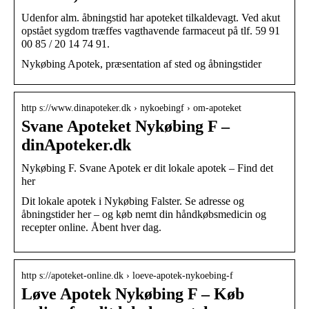
Udenfor alm. åbningstid har apoteket tilkaldevagt. Ved akut
opstået sygdom træffes vagthavende farmaceut på tlf. 59 91
00 85 / 20 14 74 91.
Nykøbing Apotek, præsentation af sted og åbningstider
http s://www.dinapoteker.dk › nykoebingf › om-apoteket
Svane Apoteket Nykøbing F –
dinApoteker.dk
Nykøbing F. Svane Apotek er dit lokale apotek – Find det
her
Dit lokale apotek i Nykøbing Falster. Se adresse og
åbningstider her – og køb nemt din håndkøbsmedicin og
recepter online. Åbent hver dag.
http s://apoteket-online.dk › loeve-apotek-nykoebing-f
Løve Apotek Nykøbing F – Køb