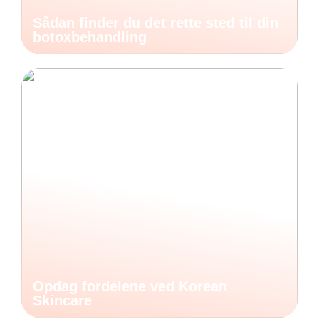
Sådan finder du det rette sted til din
botoxbehandling
Opdag fordelene ved Korean
Skincare