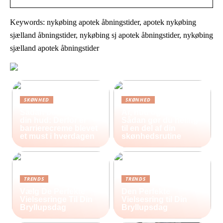
Keywords: nykøbing apotek åbningstider, apotek nykøbing
sjælland åbningstider, nykøbing sj apotek åbningstider, nykøbing
sjælland apotek åbningstider
SKØNHED
SKØNHED
Sådan beskytter du
Ar, hud og selvværd:
din hud: Derfor er
Sådan gør du heling
barrierecreme blevet
til en del af din
et must i hverdagen
skønhedsrutine
TRENDS
TRENDS
Vælg De Perfekte
Den Perfekte
Vielsesringe Til Din
Vielsesring til Din
Bryllupsdag
Bryllupsdag