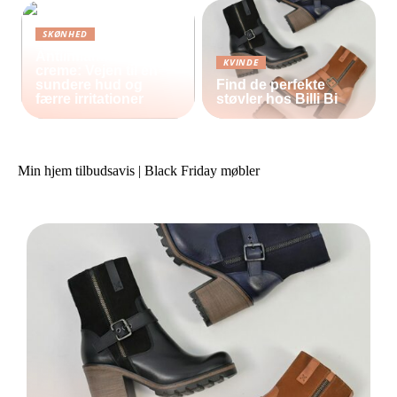
SKØNHED
Antiinflammatorisk
KVINDE
creme: Vejen til en
sundere hud og
Find de perfekte
færre irritationer
støvler hos Billi Bi
Min hjem tilbudsavis | Black Friday møbler