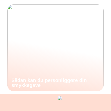
Sådan kan du personliggøre din
smykkegave