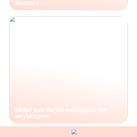
Skincare
Sådan kan du personliggøre din
smykkegave