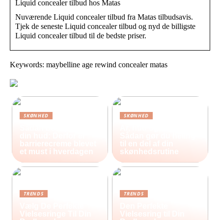
Liquid concealer tilbud hos Matas
Nuværende Liquid concealer tilbud fra Matas tilbudsavis.
Tjek de seneste Liquid concealer tilbud og nyd de billigste
Liquid concealer tilbud til de bedste priser.
Keywords: maybelline age rewind concealer matas
SKØNHED
SKØNHED
Sådan beskytter du
Ar, hud og selvværd:
din hud: Derfor er
Sådan gør du heling
barrierecreme blevet
til en del af din
et must i hverdagen
skønhedsrutine
TRENDS
TRENDS
Vælg De Perfekte
Den Perfekte
Vielsesringe Til Din
Vielsesring til Din