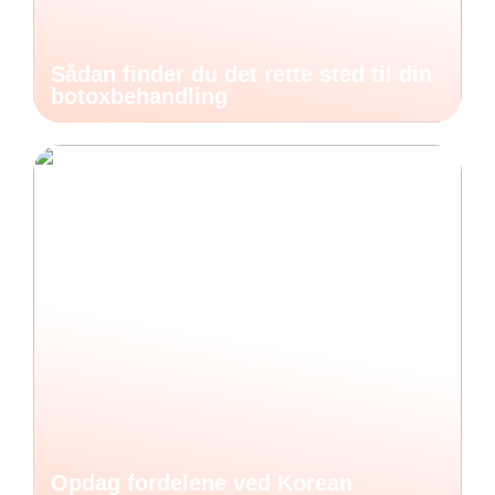
Sådan finder du det rette sted til din
botoxbehandling
Opdag fordelene ved Korean