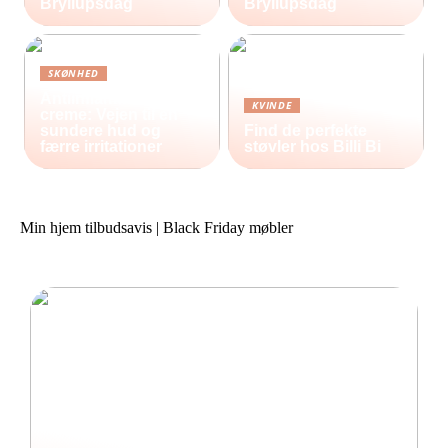
Bryllupsdag
Bryllupsdag
SKØNHED
Antiinflammatorisk
KVINDE
creme: Vejen til en
sundere hud og
Find de perfekte
færre irritationer
støvler hos Billi Bi
Min hjem tilbudsavis | Black Friday møbler