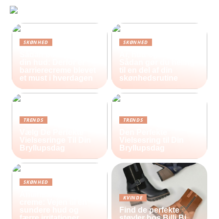
SKØNHED
SKØNHED
Sådan beskytter du
Ar, hud og selvværd:
din hud: Derfor er
Sådan gør du heling
barrierecreme blevet
til en del af din
et must i hverdagen
skønhedsrutine
TRENDS
TRENDS
Vælg De Perfekte
Den Perfekte
Vielsesringe Til Din
Vielsesring til Din
Bryllupsdag
Bryllupsdag
SKØNHED
Antiinflammatorisk
KVINDE
creme: Vejen til en
sundere hud og
Find de perfekte
færre irritationer
støvler hos Billi Bi