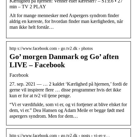
Kærlighed på hjernen: Venner eller kærester? – S1:E6 • 27
min – TV 2 PLAY
Alt for mange mennesker med Aspergers syndrom finder
aldrig en kæreste, for hvordan finder man kærligheden, når
man ikke helt forstår…
http s://www.facebook.com › go.tv2.dk › photos
Go’ morgen Danmark og Go’ aften
LIVE – Facebook
Facebook
27. sep. 2021 — … 2 kaldet ‘Kærlighed på hjernen,’ fordi de
gerne vil inspirere flere … disse programmer hvis det ikke
kun er for at tv2 vil tjene penge.
“Vi er værdifulde, som vi er, og vi fortjener at blive elsket for
dem, vi er.” Dea Hansen og Adam Meile er begge født med
aspergers syndrom. Men for dem…
http s://www.facebook.com › go.tv2.dk › posts › vi-er-v…