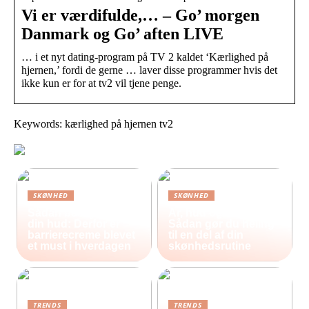
Vi er værdifulde,… – Go’ morgen
Danmark og Go’ aften LIVE
… i et nyt dating-program på TV 2 kaldet ‘Kærlighed på
hjernen,’ fordi de gerne … laver disse programmer hvis det
ikke kun er for at tv2 vil tjene penge.
Keywords: kærlighed på hjernen tv2
SKØNHED
SKØNHED
Sådan beskytter du
Ar, hud og selvværd:
din hud: Derfor er
Sådan gør du heling
barrierecreme blevet
til en del af din
et must i hverdagen
skønhedsrutine
TRENDS
TRENDS