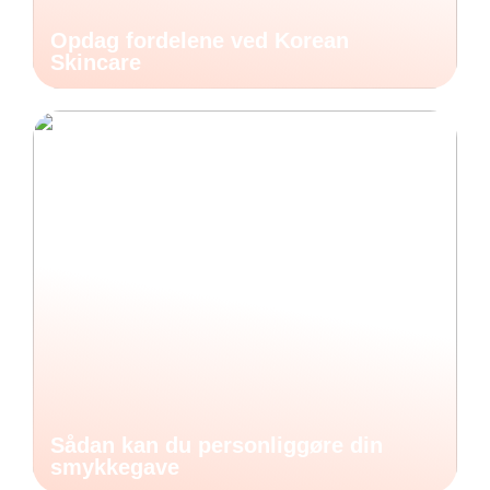
Opdag fordelene ved Korean
Skincare
Sådan kan du personliggøre din
smykkegave