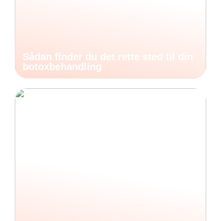
Sådan finder du det rette sted til din
botoxbehandling