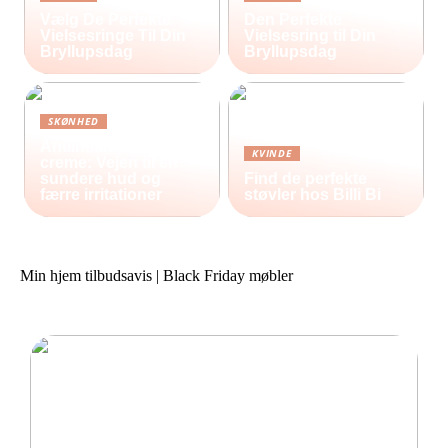
Vælg De Perfekte
Den Perfekte
Vielsesringe Til Din
Vielsesring til Din
Bryllupsdag
Bryllupsdag
SKØNHED
Antiinflammatorisk
KVINDE
creme: Vejen til en
sundere hud og
Find de perfekte
færre irritationer
støvler hos Billi Bi
Min hjem tilbudsavis | Black Friday møbler