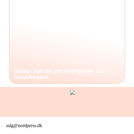
Sådan kan du personliggøre din
smykkegave
salg@nordpress.dk