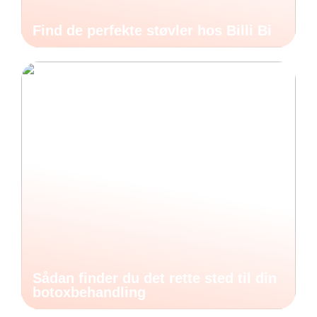
Find de perfekte støvler hos Billi Bi
Sådan finder du det rette sted til din
botoxbehandling