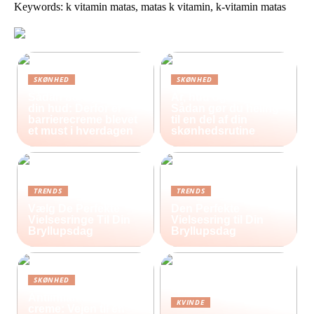
Keywords: k vitamin matas, matas k vitamin, k-vitamin matas
SKØNHED
SKØNHED
Sådan beskytter du
Ar, hud og selvværd:
din hud: Derfor er
Sådan gør du heling
barrierecreme blevet
til en del af din
et must i hverdagen
skønhedsrutine
TRENDS
TRENDS
Vælg De Perfekte
Den Perfekte
Vielsesringe Til Din
Vielsesring til Din
Bryllupsdag
Bryllupsdag
SKØNHED
Antiinflammatorisk
KVINDE
creme: Vejen til en