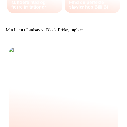
sundere hud og
Find de perfekte
færre irritationer
støvler hos Billi Bi
Min hjem tilbudsavis | Black Friday møbler