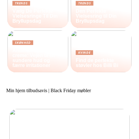
TRENDS
TRENDS
Vælg De Perfekte
Den Perfekte
Vielsesringe Til Din
Vielsesring til Din
Bryllupsdag
Bryllupsdag
SKØNHED
Antiinflammatorisk
KVINDE
creme: Vejen til en
sundere hud og
Find de perfekte
færre irritationer
støvler hos Billi Bi
Min hjem tilbudsavis | Black Friday møbler