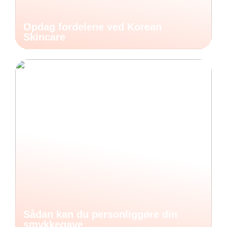
Opdag fordelene ved Korean
Skincare
Sådan kan du personliggøre din
smykkegave