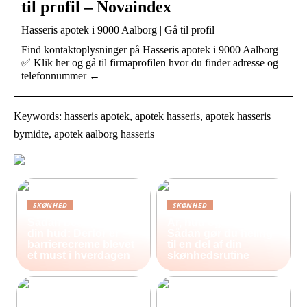
til profil – Novaindex
Hasseris apotek i 9000 Aalborg | Gå til profil
Find kontaktoplysninger på Hasseris apotek i 9000 Aalborg
✅ Klik her og gå til firmaprofilen hvor du finder adresse og
telefonnummer ←
Keywords: hasseris apotek, apotek hasseris, apotek hasseris
bymidte, apotek aalborg hasseris
SKØNHED
SKØNHED
Sådan beskytter du
Ar, hud og selvværd:
din hud: Derfor er
Sådan gør du heling
barrierecreme blevet
til en del af din
et must i hverdagen
skønhedsrutine