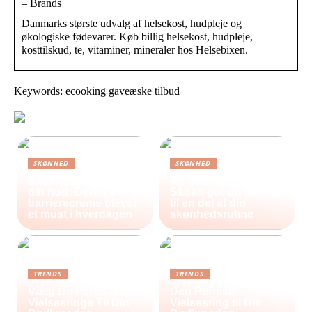
– Brands
Danmarks største udvalg af helsekost, hudpleje og
økologiske fødevarer. Køb billig helsekost, hudpleje,
kosttilskud, te, vitaminer, mineraler hos Helsebixen.
Keywords: ecooking gaveæske tilbud
SKØNHED
SKØNHED
Sådan beskytter du
Ar, hud og selvværd:
din hud: Derfor er
Sådan gør du heling
barrierecreme blevet
til en del af din
et must i hverdagen
skønhedsrutine
TRENDS
TRENDS
Vælg De Perfekte
Den Perfekte
Vielsesringe Til Din
Vielsesring til Din