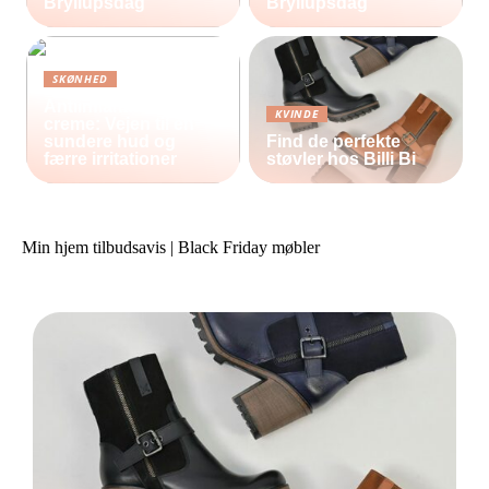
Bryllupsdag
Bryllupsdag
SKØNHED
Antiinflammatorisk
KVINDE
creme: Vejen til en
sundere hud og
Find de perfekte
færre irritationer
støvler hos Billi Bi
Min hjem tilbudsavis | Black Friday møbler