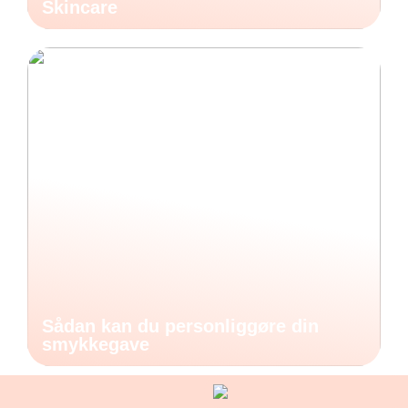
Skincare
Sådan kan du personliggøre din
smykkegave