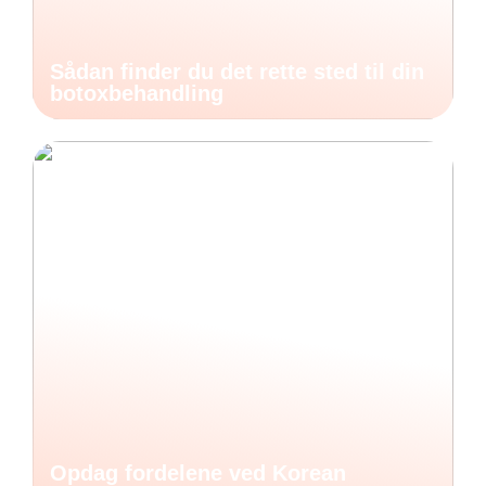
Sådan finder du det rette sted til din
botoxbehandling
Opdag fordelene ved Korean