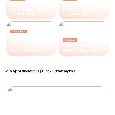
Vælg De Perfekte
Den Perfekte
Vielsesringe Til Din
Vielsesring til Din
Bryllupsdag
Bryllupsdag
SKØNHED
Antiinflammatorisk
KVINDE
creme: Vejen til en
sundere hud og
Find de perfekte
færre irritationer
støvler hos Billi Bi
Min hjem tilbudsavis | Black Friday møbler