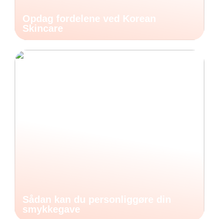
Opdag fordelene ved Korean
Skincare
Sådan kan du personliggøre din
smykkegave