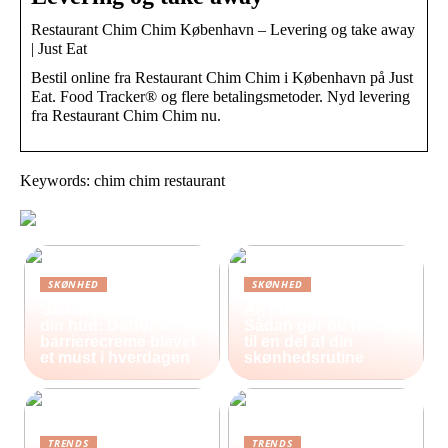
Restaurant Chim Chim København – Levering og take away
| Just Eat
Bestil online fra Restaurant Chim Chim i København på Just
Eat. Food Tracker® og flere betalingsmetoder. Nyd levering
fra Restaurant Chim Chim nu.
Keywords: chim chim restaurant
SKØNHED
SKØNHED
Sådan beskytter du
Ar, hud og selvværd:
din hud: Derfor er
Sådan gør du heling
barrierecreme blevet
til en del af din
et must i hverdagen
skønhedsrutine
TRENDS
TRENDS