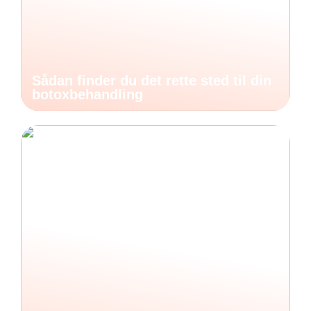
Sådan finder du det rette sted til din
botoxbehandling