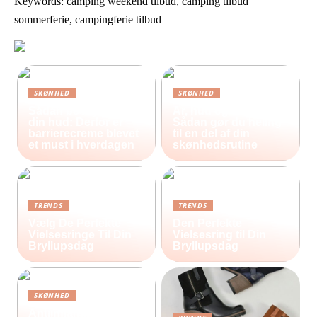
Keywords: camping weekend tilbud, camping tilbud
sommerferie, campingferie tilbud
SKØNHED
SKØNHED
Sådan beskytter du
Ar, hud og selvværd:
din hud: Derfor er
Sådan gør du heling
barrierecreme blevet
til en del af din
et must i hverdagen
skønhedsrutine
TRENDS
TRENDS
Vælg De Perfekte
Den Perfekte
Vielsesringe Til Din
Vielsesring til Din
Bryllupsdag
Bryllupsdag
SKØNHED
Antiinflammatorisk