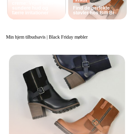
KVINDE
creme: Vejen til en
sundere hud og
Find de perfekte
færre irritationer
støvler hos Billi Bi
Min hjem tilbudsavis | Black Friday møbler