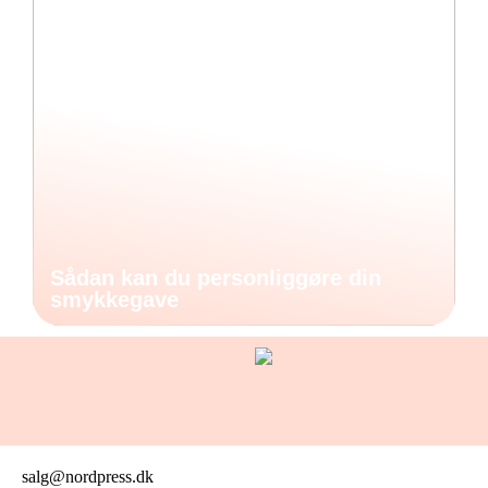
Sådan kan du personliggøre din
smykkegave
salg@nordpress.dk