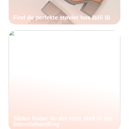
Find de perfekte støvler hos Billi Bi
Sådan finder du det rette sted til din
botoxbehandling