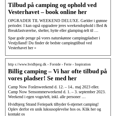
Tilbud på camping og ophold ved
Vesterhavet – book online her
OPGRADER TIL WEEKEND DELUXE. Gælder i grønne
perioder. I kan også opgradere jeres weekendophold i Bed &
Breakfastværelse, shelter, hytte eller glamping-telt til …
Spar gode penge på vores naturskønne campingpladser i
Vestjylland! Du finder de bedste campingtilbud ved
Vesterhavet her »
http s://www.hvidbjerg.dk › Forside › Ferie › Inspiration
Billig camping – Vi har ofte tilbud på
vores pladser! Se med her
Camp Now Forårsweekend d. 12. – 14.. maj 2023 eller.
Camp Now Sensommerweekend d. 1. – 3. september 2023.
Weekend i egen vogn/telt, inkl. alle personer …
Hvidbjerg Strand Feriepark tilbyder 6-stjernet camping!
Oplev derfor en unik luksusoplevelse hos os. Klik her og
kontakt os