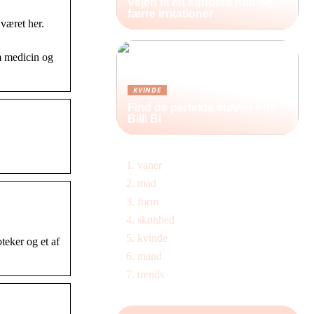
Vejen til en sundere hud og
færre irritationer
været her.
m medicin og
KVINDE
Find de perfekte støvler hos
Billi Bi
vaner
mad
form
skønhed
kvinde
teker og et af
mand
trends