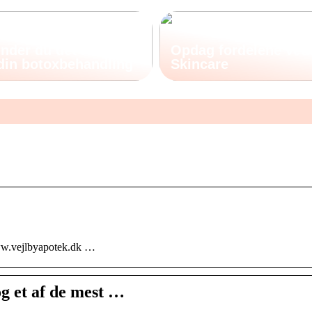
nder du det rette
Opdag fordelene ved
 din botoxbehandling
Skincare
www.vejlbyapotek.dk …
og et af de mest …