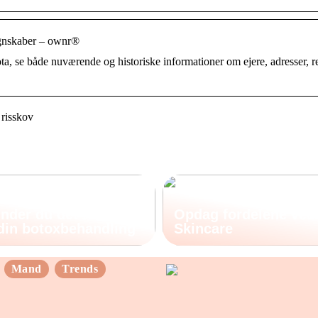
regnskaber – ownr®
ta, se både nuværende og historiske informationer om ejere, adresser, 
 risskov
nder du det rette
Opdag fordelene ved
 din botoxbehandling
Skincare
Mand
Trends