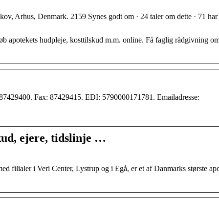
ov, Arhus, Denmark. 2159 Synes godt om · 24 taler om dette · 71 har 
b apotekets hudpleje, kosttilskud m.m. online. Få faglig rådgivning o
 87429400. Fax: 87429415. EDI: 5790000171781. Emailadresse:
d, ejere, tidslinje …
 filialer i Veri Center, Lystrup og i Egå, er et af Danmarks største apo