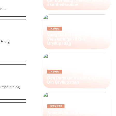
gør du heling til en del af din
skønhedsrutine
ket …
TRENDS
Vælg De Perfekte
Vielsesringe Til Din
. Vælg
Bryllupsdag
TRENDS
Den Perfekte Vielsesring til
Din Bryllupsdag
m medicin og
SKØNHED
Antiinflammatorisk creme: