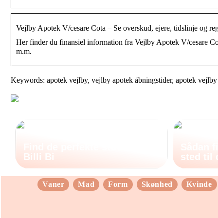
Vejlby Apotek V/cesare Cota – Se overskud, ejere, tidslinje og 
Her finder du finansiel information fra Vejlby Apotek V/cesare Co
m.m.
Keywords: apotek vejlby, vejlby apotek åbningstider, apotek vejlby
Find de perfekte støvler hos
Sådan fi
Billi Bi
sted til
Vaner
Mad
Form
Skønhed
Kvinde