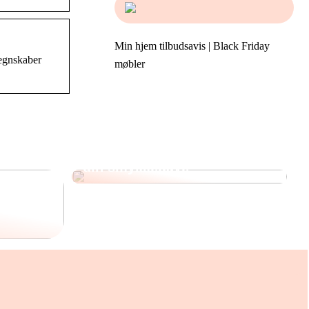
Min hjem tilbudsavis | Black Friday
regnskaber
møbler
Sådan kan du personliggøre
din smykkegave
 Korean