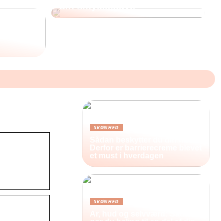
din smykkegave
 Korean
SKØNHED
Sådan beskytter du din hud:
Derfor er barrierecreme blevet
et must i hverdagen
SKØNHED
Ar, hud og selvværd: Sådan