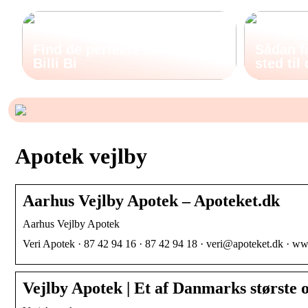
Find de perfekte støvler hos
Sådan fi
Billi Bi
sted til
Apotek vejlby
Aarhus Vejlby Apotek – Apoteket.dk
Aarhus Vejlby Apotek
Veri Apotek · 87 42 94 16 · 87 42 94 18 · veri@apoteket.dk · 
Vejlby Apotek | Et af Danmarks største 