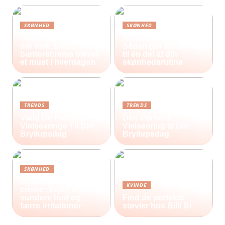
SKØNHED
SKØNHED
Sådan beskytter du
Ar, hud og selvværd:
din hud: Derfor er
Sådan gør du heling
barrierecreme blevet
til en del af din
et must i hverdagen
skønhedsrutine
TRENDS
TRENDS
Vælg De Perfekte
Den Perfekte
Vielsesringe Til Din
Vielsesring til Din
Bryllupsdag
Bryllupsdag
SKØNHED
Antiinflammatorisk
KVINDE
creme: Vejen til en
sundere hud og
Find de perfekte
færre irritationer
støvler hos Billi Bi