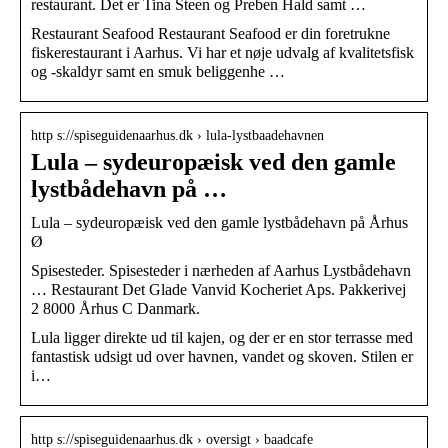
restaurant. Det er Tina Steen og Preben Hald samt …
Restaurant Seafood Restaurant Seafood er din foretrukne
fiskerestaurant i Aarhus. Vi har et nøje udvalg af kvalitetsfisk
og -skaldyr samt en smuk beliggenhe …
http s://spiseguidenaarhus.dk › lula-lystbaadehavnen
Lula – sydeuropæisk ved den gamle
lystbådehavn på …
Lula – sydeuropæisk ved den gamle lystbådehavn på Århus
Ø
Spisesteder. Spisesteder i nærheden af Aarhus Lystbådehavn
… Restaurant Det Glade Vanvid Kocheriet Aps. Pakkerivej
2 8000 Århus C Danmark.
Lula ligger direkte ud til kajen, og der er en stor terrasse med
fantastisk udsigt ud over havnen, vandet og skoven. Stilen er
i…
http s://spiseguidenaarhus.dk › oversigt › baadcafe