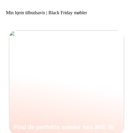
Min hjem tilbudsavis | Black Friday møbler
Find de perfekte støvler hos Billi Bi