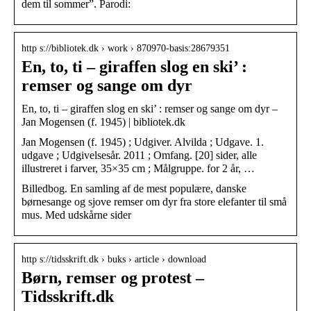
dem til sommer”. Parodi:
http s://bibliotek.dk › work › 870970-basis:28679351
En, to, ti – giraffen slog en ski’ :
remser og sange om dyr
En, to, ti – giraffen slog en ski’ : remser og sange om dyr –
Jan Mogensen (f. 1945) | bibliotek.dk
Jan Mogensen (f. 1945) ; Udgiver. Alvilda ; Udgave. 1.
udgave ; Udgivelsesår. 2011 ; Omfang. [20] sider, alle
illustreret i farver, 35×35 cm ; Målgruppe. for 2 år, …
Billedbog. En samling af de mest populære, danske
børnesange og sjove remser om dyr fra store elefanter til små
mus. Med udskårne sider
http s://tidsskrift.dk › buks › article › download
Børn, remser og protest –
Tidsskrift.dk