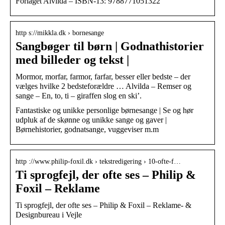
Forlaget Alvilda – ISBN-13: 9788771051322
http s://mikkla.dk › bornesange
Sangbøger til børn | Godnathistorier
med billeder og tekst |
Mormor, morfar, farmor, farfar, besser eller bedste – der
vælges hvilke 2 bedsteforældre … Alvilda – Remser og
sange – En, to, ti – giraffen slog en ski’.
Fantastiske og unikke personlige børnesange | Se og hør
udpluk af de skønne og unikke sange og gaver |
Børnehistorier, godnatsange, vuggeviser m.m
http ://www.philip-foxil.dk › tekstredigering › 10-ofte-f…
Ti sprogfejl, der ofte ses – Philip &
Foxil – Reklame
Ti sprogfejl, der ofte ses – Philip & Foxil – Reklame- &
Designbureau i Vejle