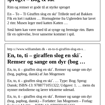
Rim og remser er gode til at styrke sproget
En – To – Ti Giraffen slog en ski’ Trillede ned ad Bakken
Fik en lort i nakken … Hornuglerne fra Uglereden har lavet
2 rim: Musen leger med katten Katten …
Små børn kan være med til at synge og fremsige rim. Børn
får en oplevelse, hvor sanserne kommer i spil.
http s://www.williamdam.dk › en-to-ti-giraffen-slog-en-s…
En, to, ti – giraffen slog en ski´.
Remser og sange om dyr (bog …
En, to, ti – giraffen slog en ski´. Remser og sange om dyr
(bog, papbog, dansk) af Jan Mogensen
En, to, ti – giraffen slog en ski´. … Type: Bog; Sprog:
Dansk; ISBN-13: 9788771051322; Udgave: 1. … mens du
nynner melodierne og lærer teksterne udenad.
En, to, ti – giraffen slog en ski´. Remser og sange om dyr
(bog, papbog, dansk) – Forfatter: Jan Mogensen – Forlag: