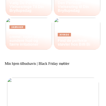
Vælg De Perfekte
Den Perfekte
Vielsesringe Til Din
Vielsesring til Din
Bryllupsdag
Bryllupsdag
SKØNHED
Antiinflammatorisk
KVINDE
creme: Vejen til en
sundere hud og
Find de perfekte
færre irritationer
støvler hos Billi Bi
Min hjem tilbudsavis | Black Friday møbler