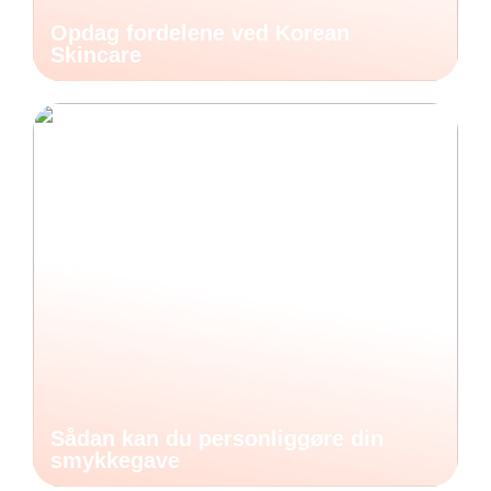
Opdag fordelene ved Korean
Skincare
Sådan kan du personliggøre din
smykkegave