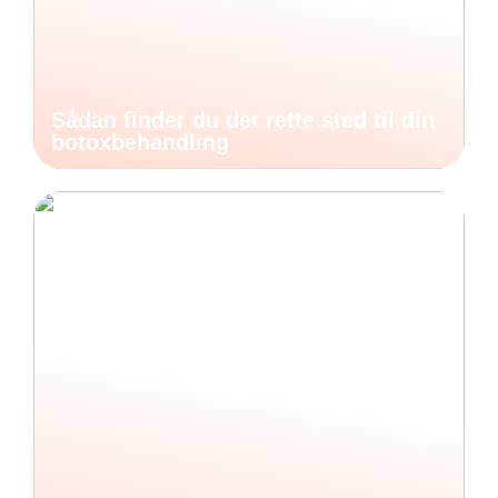
Sådan finder du det rette sted til din
botoxbehandling