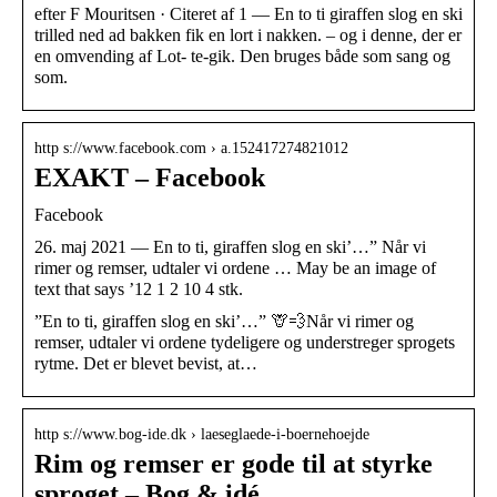
efter F Mouritsen · Citeret af 1 — En to ti giraffen slog en ski
trilled ned ad bakken fik en lort i nakken. – og i denne, der er
en omvending af Lot- te-gik. Den bruges både som sang og
som.
http s://www.facebook.com › a.152417274821012
EXAKT – Facebook
Facebook
26. maj 2021 — En to ti, giraffen slog en ski’…” Når vi
rimer og remser, udtaler vi ordene … May be an image of
text that says ’12 1 2 10 4 stk.
”En to ti, giraffen slog en ski’…” 🦒💨Når vi rimer og
remser, udtaler vi ordene tydeligere og understreger sprogets
rytme. Det er blevet bevist, at…
http s://www.bog-ide.dk › laeseglaede-i-boernehoejde
Rim og remser er gode til at styrke
sproget – Bog & idé