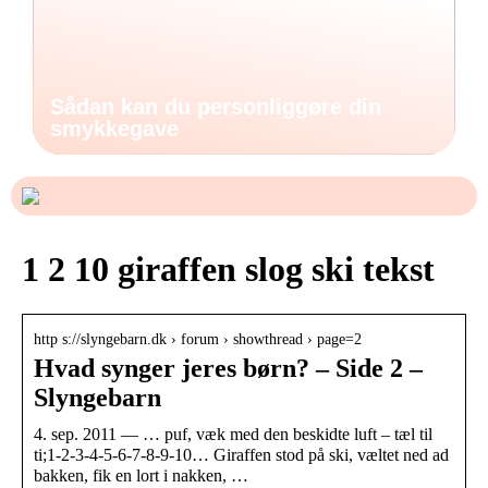
Sådan kan du personliggøre din
smykkegave
1 2 10 giraffen slog ski tekst
http s://slyngebarn.dk › forum › showthread › page=2
Hvad synger jeres børn? – Side 2 –
Slyngebarn
4. sep. 2011 — … puf, væk med den beskidte luft – tæl til
ti;1-2-3-4-5-6-7-8-9-10… Giraffen stod på ski, væltet ned ad
bakken, fik en lort i nakken, …