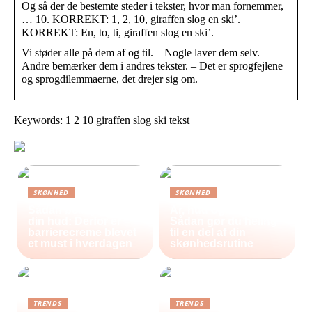
Og så der de bestemte steder i tekster, hvor man fornemmer,
… 10. KORREKT: 1, 2, 10, giraffen slog en ski’.
KORREKT: En, to, ti, giraffen slog en ski’.
Vi støder alle på dem af og til. – Nogle laver dem selv. –
Andre bemærker dem i andres tekster. – Det er sprogfejlene
og sprogdilemmaerne, det drejer sig om.
Keywords: 1 2 10 giraffen slog ski tekst
SKØNHED
SKØNHED
Sådan beskytter du
Ar, hud og selvværd:
din hud: Derfor er
Sådan gør du heling
barrierecreme blevet
til en del af din
et must i hverdagen
skønhedsrutine
TRENDS
TRENDS